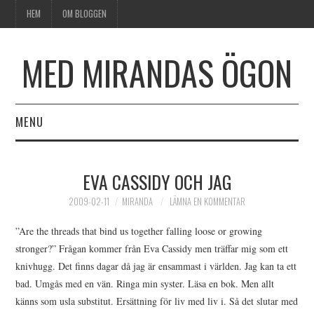
HEM
OM BLOGGEN
MED MIRANDAS ÖGON
MENU
HEM
EVA CASSIDY OCH JAG
OM BLOGGEN
2009-02-11
MIRANDA
LÄMNA EN KOMMENTAR
”Are the threads that bind us together falling loose or growing
stronger?” Frågan kommer från Eva Cassidy men träffar mig som ett
knivhugg. Det finns dagar då jag är ensammast i världen. Jag kan ta ett
bad. Umgås med en vän. Ringa min syster. Läsa en bok. Men allt
känns som usla substitut. Ersättning för liv med liv i. Så det slutar med