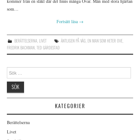
kommer från en släkt där det finns många Ovar. Män med stora hjärtan
som…
Fortsätt läsa
→
BERÄTTELSERNA
,
LIVET
ÄNTLIGEN PÅ VÄG
,
EN MAN SOM HETER OVE
,
FREDRIK BACKMAN
,
TED GÄRDESTAD
Sök
efter:
KATEGORIER
Berättelserna
Livet