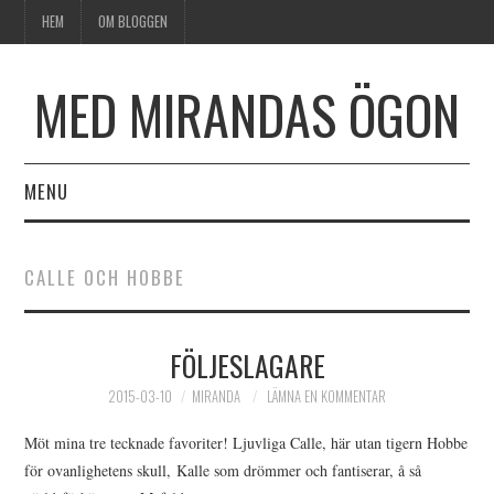
HEM
OM BLOGGEN
MED MIRANDAS ÖGON
MENU
HEM
CALLE OCH HOBBE
OM BLOGGEN
FÖLJESLAGARE
2015-03-10
MIRANDA
LÄMNA EN KOMMENTAR
Möt mina tre tecknade favoriter! Ljuvliga Calle, här utan tigern Hobbe
för ovanlighetens skull, Kalle som drömmer och fantiserar, å så