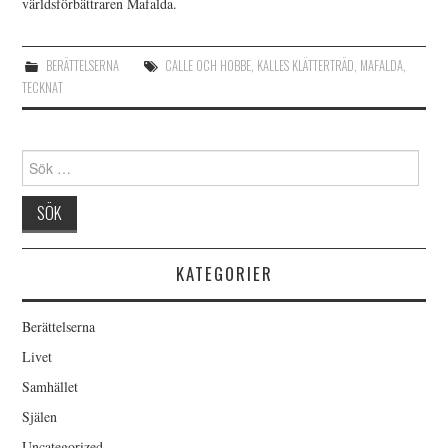
världsförbättraren Mafalda.
BERÄTTELSERNA
CALLE OCH HOBBE
,
KALLES KLÄTTERTRÄD
,
MAFALDA
,
TECKNAT
Sök
efter:
KATEGORIER
Berättelserna
Livet
Samhället
Själen
Uncategorized