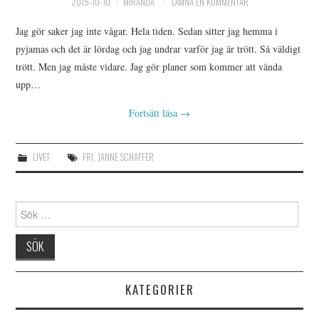
2015-10-10
MIRANDA
LÄMNA EN KOMMENTAR
Jag gör saker jag inte vågar. Hela tiden. Sedan sitter jag hemma i
pyjamas och det är lördag och jag undrar varför jag är trött. Så väldigt
trött. Men jag måste vidare. Jag gör planer som kommer att vända
upp…
Fortsätt läsa
→
LIVET
FRI
,
JANNE SCHAFFER
Sök
efter:
KATEGORIER