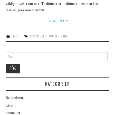
väldigt mycket om mat. Traditioner är traditioner men man kan
faktiskt göra som man vill.
Fortsätt läsa
→
LIVET
ADVENT
,
JULEN
,
MÖRKER
,
VINTER
Sök
efter:
KATEGORIER
Berättelserna
Livet
Samhället