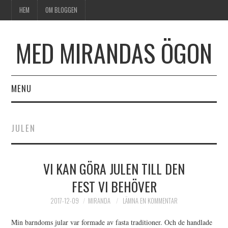
HEM
OM BLOGGEN
MED MIRANDAS ÖGON
MENU
HEM
JULEN
OM BLOGGEN
VI KAN GÖRA JULEN TILL DEN
FEST VI BEHÖVER
2017-12-09
MIRANDA
LÄMNA EN KOMMENTAR
Min barndoms jular var formade av fasta traditioner. Och de handlade