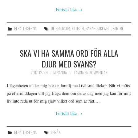
Fortsätt läsa
→
BERÄTTELSERNA
DE BEAUVOIR
,
FILOSOFI
,
SARAH BAKEWELL
,
SARTRE
SKA VI HA SAMMA ORD FÖR ALLA
DJUR MED SVANS?
2017-12-29
MIRANDA
LÄMNA EN KOMMENTAR
I lägenheten under mig bor en familj med två små flickor. När vi möts
på eftermiddagen vill jag fråga dem om deras dag men jag kan för mitt
liv inte reda ut för mig själv vilket ord som är rätt.…
Fortsätt läsa
→
BERÄTTELSERNA
SPRÅK