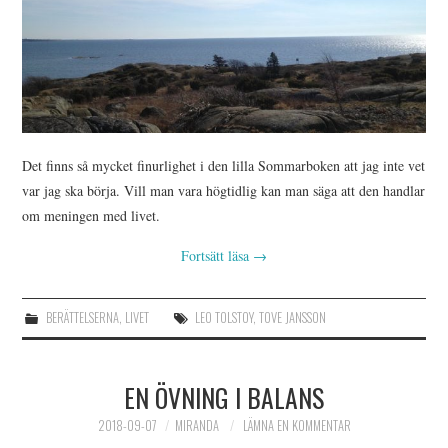
Det finns så mycket finurlighet i den lilla Sommarboken att jag inte vet
var jag ska börja. Vill man vara högtidlig kan man säga att den handlar
om meningen med livet.
Fortsätt läsa
→
BERÄTTELSERNA
,
LIVET
LEO TOLSTOY
,
TOVE JANSSON
EN ÖVNING I BALANS
2018-09-07
MIRANDA
LÄMNA EN KOMMENTAR