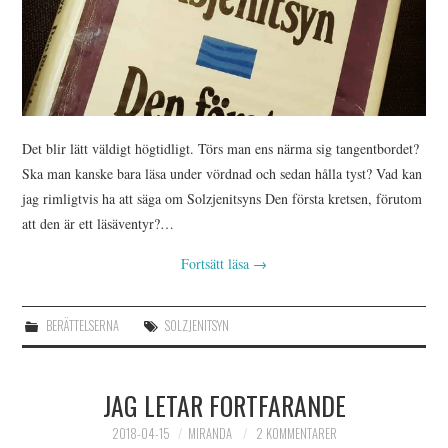
Det blir lätt väldigt högtidligt. Törs man ens närma sig tangentbordet?
Ska man kanske bara läsa under vördnad och sedan hålla tyst? Vad kan
jag rimligtvis ha att säga om Solzjenitsyns Den första kretsen, förutom
att den är ett läsäventyr?…
Fortsätt läsa
→
BERÄTTELSERNA
SOLZJENITSYN
JAG LETAR FORTFARANDE
2018-04-15
MIRANDA
2 KOMMENTARER