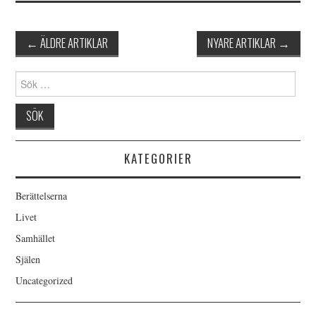
Inläggsnavigering
←
ÄLDRE ARTIKLAR
NYARE ARTIKLAR
→
Sök
efter:
KATEGORIER
Berättelserna
Livet
Samhället
Själen
Uncategorized