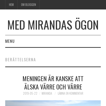
HEM
OM BLOGGEN
MED MIRANDAS ÖGON
MENU
HEM
BERÄTTELSERNA
OM BLOGGEN
MENINGEN ÄR KANSKE ATT
ÄLSKA VÄRRE OCH VÄRRE
2019-05-22
MIRANDA
LÄMNA EN KOMMENTAR