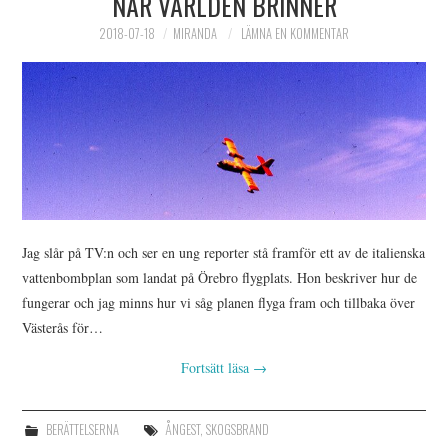
NÄR VÄRLDEN BRINNER
2018-07-18
MIRANDA
LÄMNA EN KOMMENTAR
Jag slår på TV:n och ser en ung reporter stå framför ett av de italienska
vattenbombplan som landat på Örebro flygplats. Hon beskriver hur de
fungerar och jag minns hur vi såg planen flyga fram och tillbaka över
Västerås för…
Fortsätt läsa
→
BERÄTTELSERNA
ÅNGEST
,
SKOGSBRAND