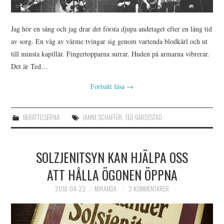
Jag hör en sång och jag drar det första djupa andetaget efter en lång tid
av sorg. En våg av värme tvingar sig genom vartenda blodkärl och ut
till minsta kapillär. Fingertopparna surrar. Huden på armarna vibrerar.
Det är Ted…
Fortsätt läsa
→
BERÄTTELSERNA
JANNE SCHAFFER
,
TED GÄRDESTAD
SOLZJENITSYN KAN HJÄLPA OSS
ATT HÅLLA ÖGONEN ÖPPNA
2018-04-23
MIRANDA
2 KOMMENTARER