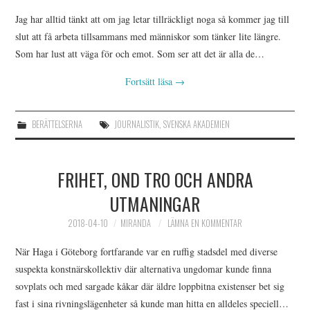
Jag har alltid tänkt att om jag letar tillräckligt noga så kommer jag till
slut att få arbeta tillsammans med människor som tänker lite längre.
Som har lust att väga för och emot. Som ser att det är alla de…
Fortsätt läsa
→
BERÄTTELSERNA
JOURNALISTIK
,
SVENSKA AKADEMIEN
FRIHET, OND TRO OCH ANDRA
UTMANINGAR
2018-04-10
MIRANDA
LÄMNA EN KOMMENTAR
När Haga i Göteborg fortfarande var en ruffig stadsdel med diverse
suspekta konstnärskollektiv där alternativa ungdomar kunde finna
sovplats och med sargade kåkar där äldre loppbitna existenser bet sig
fast i sina rivningslägenheter så kunde man hitta en alldeles speciell…