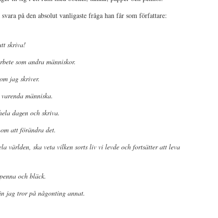
svara på den absolut vanligaste fråga han får som författare:
tt skriva!
 arbete som andra människor.
som jag skriver.
på varenda människa.
m hela dagen och skriva.
enom att förändra det.
ela världen, ska veta vilken sorts liv vi levde och fortsätter att leva
, penna och bläck.
 än jag tror på någonting annat.