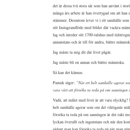
det är dessa två stora sår som han använt i stort
många års arbete är han övertygad om att han d
stämmer. Dessutom lever vi i ett samhälle som
sitt Instagramflöde med bilder där vackra männ
lag och inreder sitt 1700-talshus med tidstrogna
annanstans och är till för andra, bättre människ
Jag måste ta mig dit där livet pågår.
Jag måste bli en annan och bättre människa.
Så kan det kännas.
Pamuk säger:
”När ett helt samhälle agerar som 
vara värt att försöka ta reda på om sanningen 
Vadå, att målet med livet är att vara olycklig
helt samhälle agerar som om det viktigaste måle
försöka ta reda på om sanningen är det rakt mot
lyckan överallt och ingenstans och när den kom
sådant man kan försöka ta reda på när man stän