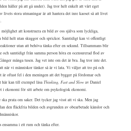
en håller på att gå under). Jag tror helt enkelt att vårt eget
 livets stora utmaningar är att hantera det inre kaoset så att livet
.
vi möjlighet att konstruera en bild av oss själva som lyckliga,
 bild helt utan skuggor och sprickor. Samtidigt kan vi offentligt
eaktioner utan att behöva tänka efter en sekund. Tillsammans blir
re och samtidigt från samma person höra en ocensurerad flod av
Gånger många tusen. Jag vet inte om det är bra. Jag tror inte det.
 när vi människor tänker så är vi lata. Vi väljer att tro på och
t är oftast fel i den meningen att det bygger på fördomar och
t här kan till exempel läsa
Thinking, Fast and Slow
av Daniel
 i ekonomi för sitt arbete om psykologisk ekonomi.
 ska prata om saker. Det tycker jag visst att vi ska. Men jag
mellan den fläckfria bilden och avgrunden av obearbetade känslor och
edmänniskor.
s ensamma i ett rum och tänka efter.