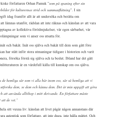
turkiske författaren Orhan Pamuk ”
som på spaning efter sin
ebilder för kulturernas strid och sammanflätning
”. I sin
gift idag framför allt är att undersöka och berätta om
tt lämnas utanför, rädslan att inte räknas och känslan av att vara
 upptagna av kollektiva förödmjukelser, vår egen sårbarhet, vår
rolämpningar som vi anser oss utsatta för.
 inåt och bakåt. Inåt oss själva och bakåt till dem som gått före
an har stått inför stora utmaningar tidigare i historien och varit
nera, försöka förstå sig själva och ta beslut. Ibland har det gått
önlitteraturen är en värdefull källa till kunskap om oss själva.
a de hemliga sår som vi alla bär inom oss, sår så hemliga att vi
utforska dem, se dem och känna dem. Det är min uppgift att göra
ch att använda alltihop i mitt skrivande. En författare måste
 att de vet.”
la sitt vuxna liv: känslan att livet pågår någon annanstans där
vara autentisk som författare, att inte duga, inte hålla måttet. Och