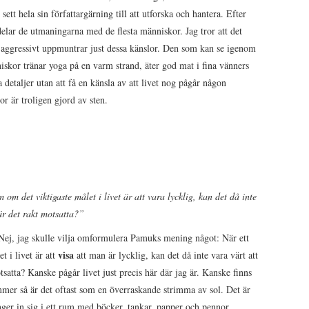
 sett hela sin författargärning till att utforska och hantera. Efter
elar de utmaningarna med de flesta människor. Jag tror att det
 aggressivt uppmuntrar just dessa känslor. Den som kan se igenom
iskor tränar yoga på en varm strand, äter god mat i fina vänners
 detaljer utan att få en känsla av att livet nog pågår någon
or är troligen gjord av sten.
om det viktigaste målet i livet är att vara lycklig, kan det då inte
är det rakt motsatta?”
? Nej, jag skulle vilja omformulera Pamuks mening något: När ett
visa
t i livet är att
att man är lycklig, kan det då inte vara värt att
satta? Kanske pågår livet just precis här där jag är. Kanske finns
mer så är det oftast som en överraskande strimma av sol. Det är
ger in sig i ett rum med böcker, tankar, papper och pennor.