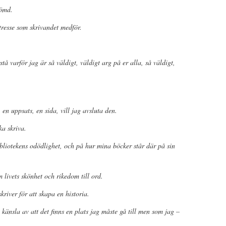
lömd.
ntresse som skrivandet medför.
tå varför jag är så väldigt, väldigt arg på er alla, så väldigt,
 en uppsats, en sida, vill jag avsluta den.
ka skriva.
bibliotekens odödlighet, och på hur mina böcker står där på sin
 livets skönhet och rikedom till ord.
skriver för att skapa en historia.
e känsla av att det finns en plats jag måste gå till men som jag –