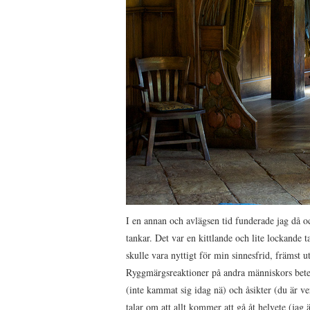
I en annan och avlägsen tid funderade jag då 
tankar. Det var en kittlande och lite lockande 
skulle vara nyttigt för min sinnesfrid, främst 
Ryggmärgsreaktioner på andra människors betee
(inte kammat sig idag nä) och åsikter (du är 
talar om att allt kommer att gå åt helvete (jag är