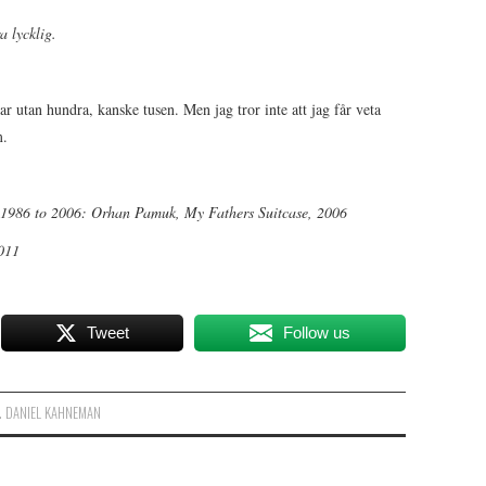
a lycklig.
var utan hundra, kanske tusen. Men jag tror inte att jag får veta
m.
, 1986 to 2006: Orhan Pamuk, My Fathers Suitcase, 2006
011
Tweet
Follow us
. DANIEL KAHNEMAN