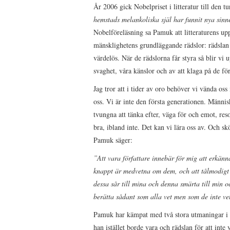
År 2006 gick Nobelpriset i litteratur till den 
hemstads melankoliska själ har funnit nya sinn
Nobelföreläsning sa Pamuk att litteraturens upp
mänsklighetens grundläggande rädslor: rädslan a
värdelös. När de rädslorna får styra så blir vi
svaghet, våra känslor och av att klaga på de fö
Jag tror att i tider av oro behöver vi vända oss
oss. Vi är inte den första generationen. Människ
tvungna att tänka efter, väga för och emot, reso
bra, ibland inte. Det kan vi lära oss av. Och sk
Pamuk säger:
”Att vara författare innebär för mig att erkänn
knappt är medvetna om dem, och att tålmodigt 
dessa sår till mina och denna smärta till min o
berätta sådant som alla vet men som de inte vet
Pamuk har kämpat med två stora utmaningar i he
han istället borde vara och rädslan för att inte 