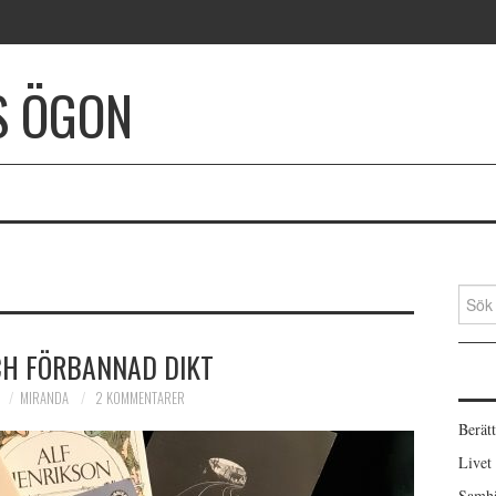
S ÖGON
Sök
efter:
CH FÖRBANNAD DIKT
MIRANDA
2 KOMMENTARER
Berätt
Livet
Samhä