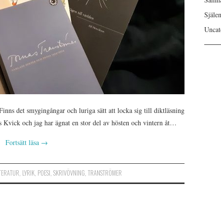
Själe
Uncat
inns det smygingångar och luriga sätt att locka sig till diktläsning
as Kvick och jag har ägnat en stor del av hösten och vintern åt…
Fortsätt läsa
→
TTERATUR
,
LYRIK
,
POESI
,
SKRIVÖVNING
,
TRANSTRÖMER