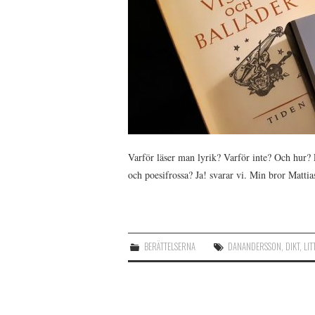
Varför läser man lyrik? Varför inte? Och hur? F
och poesifrossa? Ja! svarar vi. Min bror Matti
BERÄTTELSERNA
DANANDERSSON
,
DIKT
,
LI