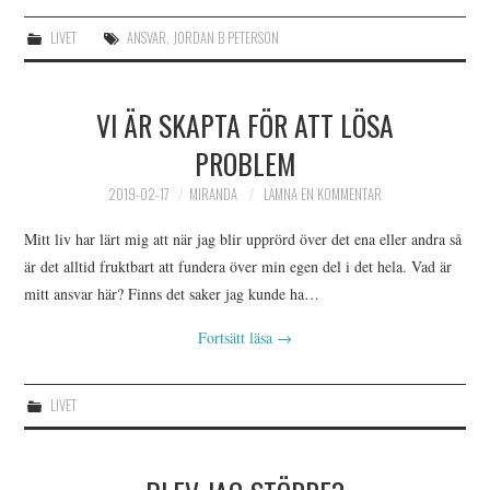
LIVET
ANSVAR
,
JORDAN B PETERSON
VI ÄR SKAPTA FÖR ATT LÖSA
PROBLEM
2019-02-17
MIRANDA
LÄMNA EN KOMMENTAR
Mitt liv har lärt mig att när jag blir upprörd över det ena eller andra så
är det alltid fruktbart att fundera över min egen del i det hela. Vad är
mitt ansvar här? Finns det saker jag kunde ha…
Fortsätt läsa
→
LIVET