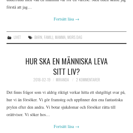
förstå att jag…
Fortsätt läsa
→
LIVET
BARN
,
FAMILJ
,
MAMMA
,
MORS DAG
HUR SKA EN MÄNNISKA LEVA
SITT LIV?
2018-02-19
MIRANDA
2 KOMMENTARER
Det finns frågor som vi aldrig riktigt verkar hitta ett slutgiltigt svar på,
hur vi än försöker. Vi gör framsteg och uppfinner den ena fantastiska
prylen efter den andra. Vi botar sjukdomar och försöker rätta till
orättvisor. Vi söker hos…
Fortsätt läsa
→