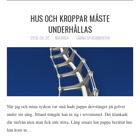
HUS OCH KROPPAR MÅSTE
UNDERHÅLLAS
2018-06-26
MIRANDA
LÄMNA EN KOMMENTAR
När jag och mina syskon var små hade pappa skivstänger på golvet
under sin säng. Ibland stängde han in sig i sovrummet. Det klankade
där inifrån men man fick inte störa. Lång senare har pappa berättat hur
han kom ut…