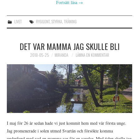
Fortsätt läsa
→
LIVET
RYGGONT
,
STYRKA
,
TRÄNING
DET VAR MAMMA JAG SKULLE BLI
2018-05-25
MIRANDA
LÄMNA EN KOMMENTAR
I maj för 26 år sedan hade vi just kommit hem med vår första unge.
Jag promenerade i solen utmed Svartån och försökte komma
underfund med vad en mamma var för en varelse. Med tiden skulle jag