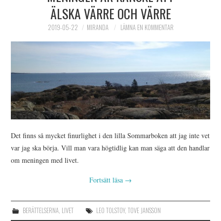
ÄLSKA VÄRRE OCH VÄRRE
2019-05-22
MIRANDA
LÄMNA EN KOMMENTAR
Det finns så mycket finurlighet i den lilla Sommarboken att jag inte vet
var jag ska börja. Vill man vara högtidlig kan man säga att den handlar
om meningen med livet.
Fortsätt läsa
→
BERÄTTELSERNA
,
LIVET
LEO TOLSTOY
,
TOVE JANSSON