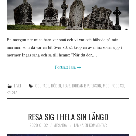
En morgon när mina barn var små och vi var och hälsade på min
mormor, som då var en bit över 80, så kröp en av mina söner upp i
mormor Ingas säng och sa till henne: ”När du dör,…
Fortsätt läsa
→
LIVET
COURAGE
,
DÖDEN
,
FEAR
,
JORDAN B PETERSON
,
MOD
,
PODCAST
,
RÄDSLA
RESA SIG I HELA SIN LÄNGD
2020-01-02
MIRANDA
LÄMNA EN KOMMENTAR