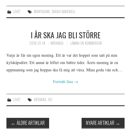
LIVET
MONTAIGNE
,
SARAH BAKEWELL
I ÅR SKA JAG BLI STÖRRE
2018-01-14
MIRANDA
LÄMNA EN KOMMENTAR
Varje år får sin egen mening. Ett år var det hoppet som satt på min
kylskåpsdörr. Ett annat år löftet om bättre tider. Årets mening är en
uppmaning som jag hoppas ska få mig att växa. Mina goda vän och…
Fortsätt läsa
→
LIVET
KRÖNIKA
,
VLT
Inläggsnavigering
←
ÄLDRE ARTIKLAR
NYARE ARTIKLAR
→